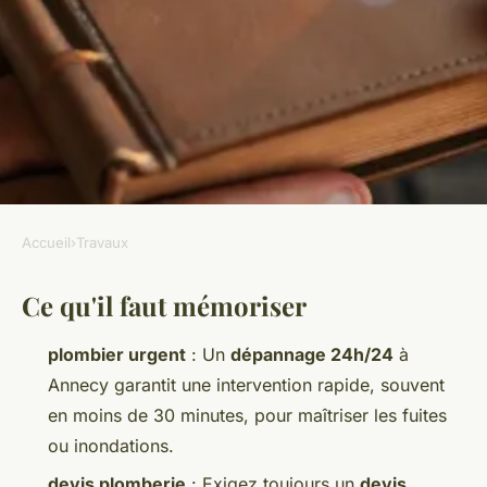
Accueil
›
Travaux
TRAVAUX
Ce qu'il faut mémoriser
Choisissez le meilleur
plombier à Annecy pour vos
plombier urgent
: Un
dépannage 24h/24
à
urgences
Annecy garantit une intervention rapide, souvent
en moins de 30 minutes, pour maîtriser les fuites
Auberte
•
22/04/2026 07:55
•
11 min de lecture
ou inondations.
devis plomberie
: Exigez toujours un
devis