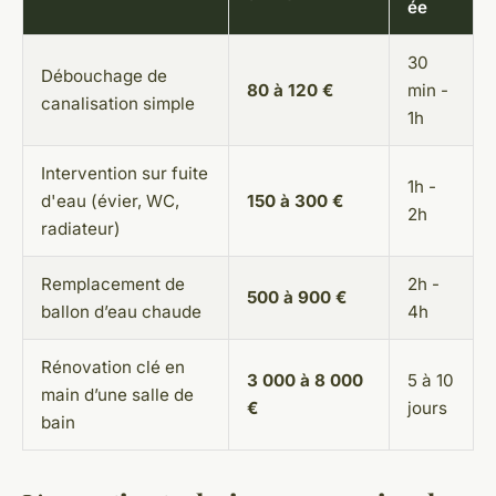
ée
30
Débouchage de
80 à 120 €
min -
canalisation simple
1h
Intervention sur fuite
1h -
d'eau (évier, WC,
150 à 300 €
2h
radiateur)
Remplacement de
2h -
500 à 900 €
ballon d’eau chaude
4h
Rénovation clé en
3 000 à 8 000
5 à 10
main d’une salle de
€
jours
bain