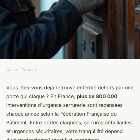
Accueil
›
Travaux
TRAVAUX
Serrurier à Annecy : votre
Vous êtes-vous déjà retrouvé enfermé dehors par une
porte qui claque ? En France,
plus de 800 000
expert en sécurité disponible
interventions d'urgence serrurerie sont recensées
24/7
chaque année selon la Fédération Française du
Bâtiment. Entre portes claquées, serrures défaillantes
Auberte
•
22/05/2026 08:08
•
8 min de lecture
et urgences sécuritaires, votre tranquillité dépend