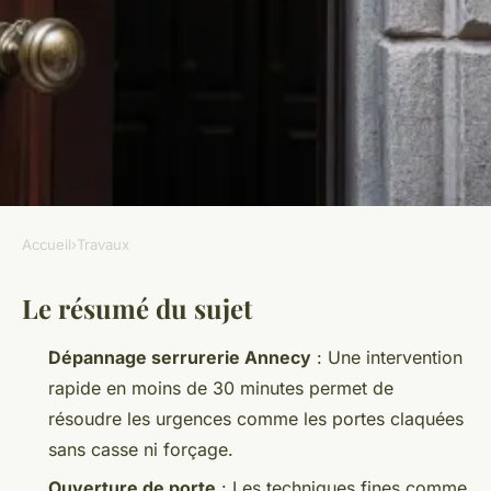
Accueil
›
Travaux
TRAVAUX
Le résumé du sujet
Les services de serrurerie à
Annecy pour votre sécurité
Dépannage serrurerie Annecy
: Une intervention
nuit et jour
rapide en moins de 30 minutes permet de
résoudre les urgences comme les portes claquées
Auberte
•
02/06/2026 19:38
•
11 min de lecture
sans casse ni forçage.
Ouverture de porte
: Les techniques fines comme