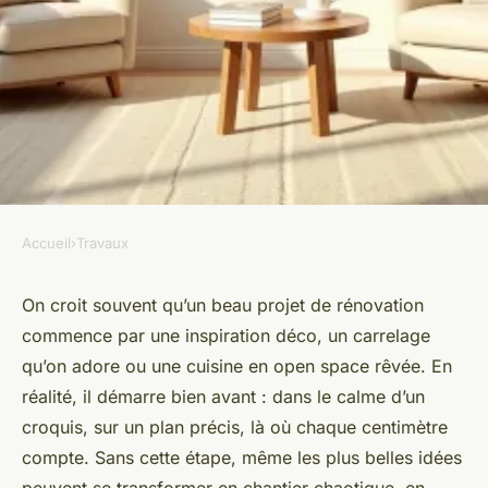
Accueil
›
Travaux
TRAVAUX
Rénover votre maison : créez
On croit souvent qu’un beau projet de rénovation
commence par une inspiration déco, un carrelage
un plan adapté et efficace
qu’on adore ou une cuisine en open space rêvée. En
réalité, il démarre bien avant : dans le calme d’un
Auberte
•
07/07/2026 08:36
•
9 min de lecture
croquis, sur un plan précis, là où chaque centimètre
compte. Sans cette étape, même les plus belles idées