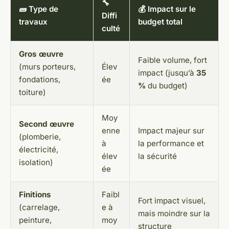
🔧
🧱 Type de
💰 Impact sur le
Diffi
travaux
budget total
culté
Gros œuvre
Faible volume, fort
(murs porteurs,
Élev
impact (jusqu’à
35
fondations,
ée
%
du budget)
toiture)
Moy
Second œuvre
enne
Impact majeur sur
(plomberie,
à
la performance et
électricité,
élev
la sécurité
isolation)
ée
Finitions
Faibl
Fort impact visuel,
(carrelage,
e à
mais moindre sur la
peinture,
moy
structure